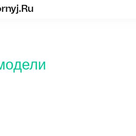
rnyj.ru
graver-akkumulyatornyj.ru
модели
Обзор г