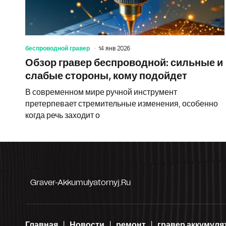
беспроводной гравер
14 янв 2026
Обзор гравер беспроводной: сильные и
слабые стороны, кому подойдет
В современном мире ручной инструмент
претерпевает стремительные изменения, особенно
когда речь заходит о
Graver-Akkumulyatornyj.ru
Главная
Новости
ремонт
гравер аккумул