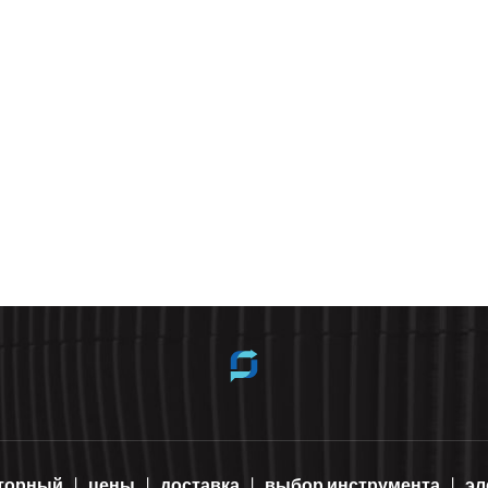
яторный
цены
доставка
выбор инструмента
эл