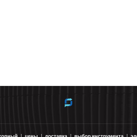
яторный
цены
доставка
выбор инструмента
эл