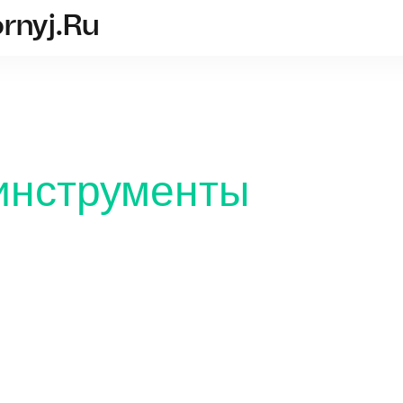
rnyj.ru
graver-akkumulyatornyj.ru
инструменты
Что нуж